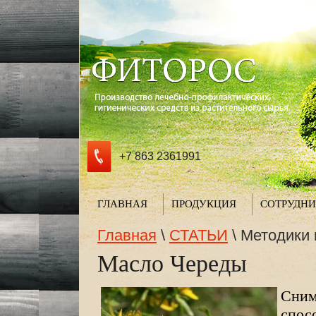
+7 863 2361991
ГЛАВНАЯ
ПРОДУКЦИЯ
СОТРУДНИ
Главная
\
СТАТЬИ
\
Методики 
Масло Череды
Сним
спос