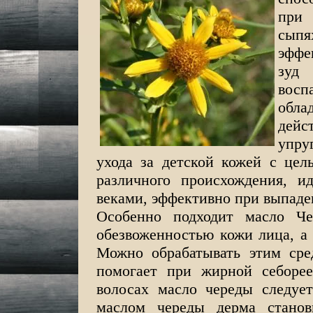
при 
сып
эффе
зуд 
восп
обл
дейс
упру
ухода за детской кожей с це
различного происхождения, и
веками, эффективно при выпаден
Особенно подходит масло Че
обезвоженностью кожи лица, а
Можно обрабатывать этим сре
помогает при жирной себоре
волосах масло череды следует
маслом череды дерма станов